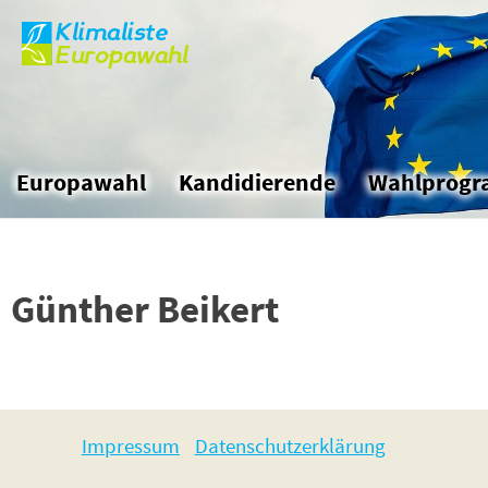
Klimaliste
Skip
Europawahl
to
the
content
Europawahl
Kandidierende
Wahlprog
Günther Beikert
Impressum
Datenschutzerklärung