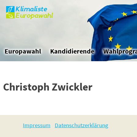
Klimaliste
Skip
Europawahl
to
the
content
Europawahl
Kandidierende
Wahlprog
Christoph Zwickler
Impressum
Datenschutzerklärung