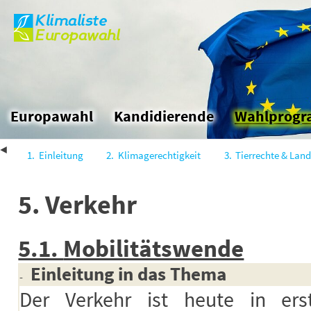
Klimaliste
Skip
Europawahl
to
the
content
Europawahl
Kandidierende
Wahlprog
1.
Einleitung
2.
Klimagerechtigkeit
3.
Tierrechte & Land